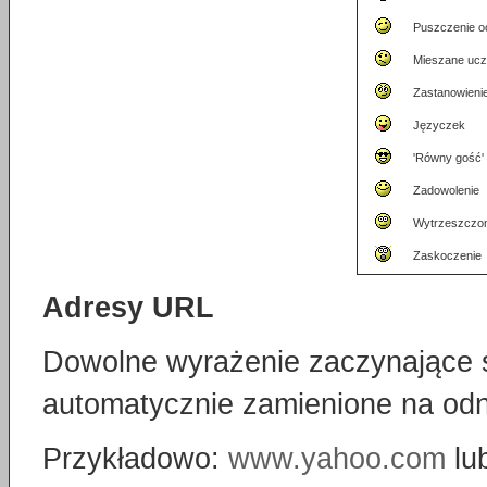
Puszczenie o
Mieszane ucz
Zastanowienie
Języczek
'Równy gość'
Zadowolenie
Wytrzeszczo
Zaskoczenie
Adresy URL
Dowolne wyrażenie zaczynające 
automatycznie zamienione na odn
Przykładowo:
www.yahoo.com
lu