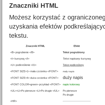
Znaczniki HTML
Możesz korzystać z ograniczone
uzyskania efektów podkreślając
tekstu.
Znacznik HTML
Efekt
<B> pogrubienie </B>
Tekst pogrubiony
<I> kursywą </I>
Tekst napisany kursywą
<U> podkreślenie </U>
Tekst podkreślony
<FONT SIZE=1> mała czcionka </FONT>
mały napis
duży napis
<FONT SIZE=4> duża czcionka </FONT>
<FONT COLOR=green> przykład </FONT>
napis kolorowy
<UL><LI>Po pierwsze <LI>Po drugie </UL>
Po pierwsze
Po drugie
<HR>