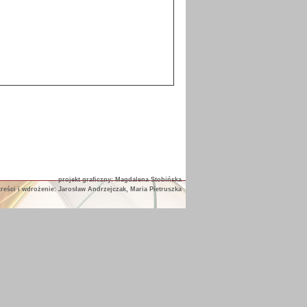
projekt graficzny: Magdalena Stobińska
treści i wdrożenie: Jarosław Andrzejczak, Maria Pietruszka