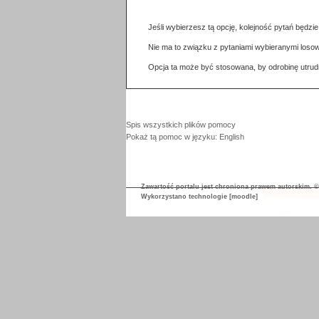
Jeśli wybierzesz tą opcję, kolejność pytań będz
Nie ma to związku z pytaniami wybieranymi losow
Opcja ta może być stosowana, by odrobinę utrud
Spis wszystkich plików pomocy
Pokaż tą pomoc w języku: English
Zawartość portalu jest chroniona prawem autorskim. ©
Wykorzystano technologie
[moodle]